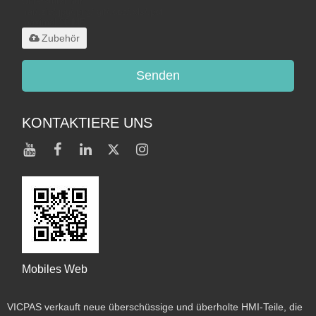
Unterstützt nur
.rar/.zip/.jpg/.png/.gif/.doc/.xls/.pdf,
maximal 20 MB
Zubehör
Senden
KONTAKTIERE UNS
Mobiles Web
VICPAS verkauft neue überschüssige und überholte HMI-Teile, die