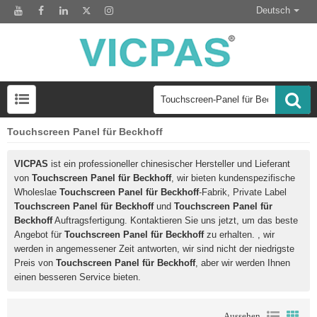
Deutsch
Touchscreen Panel für Beckhoff
LCD-Anzeigemodul zum Austausch des HMI-Panels
VICPAS
ist ein professioneller chinesischer Hersteller und Lieferant
von
Touchscreen Panel für Beckhoff
, wir bieten kundenspezifische
Wholeslae
Touchscreen Panel für Beckhoff
-Fabrik, Private Label
Touchscreen Panel für Beckhoff
und
Touchscreen Panel für
Beckhoff
Auftragsfertigung. Kontaktieren Sie uns jetzt, um das beste
Angebot für
Touchscreen Panel für Beckhoff
zu erhalten. , wir
werden in angemessener Zeit antworten, wir sind nicht der niedrigste
Preis von
Touchscreen Panel für Beckhoff
, aber wir werden Ihnen
einen besseren Service bieten.
Aussehen