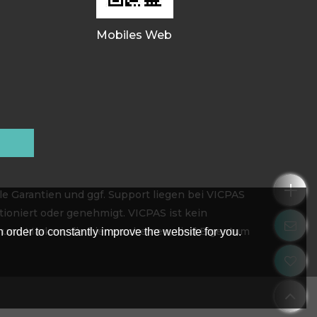
Mobiles Web
e Garantien und ggf. Support liegen bei VICPAS
ioniert oder genehmigt. VICPAS ist kein
 und Marken, die hier erscheinen, sind Eigentum
 order to constantly improve the website for you.