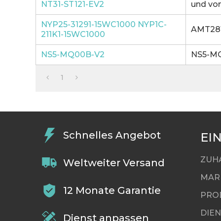
NT31-ST121-EV2
und von
NYP25-31291-15WC1000 NYP1C-
AMT2819
211K1-15WC1000
NS5-MQ00B-V2
NS5-MQ0
1
Schnelles Angebot
EI
ZUH
Weltweiter Versand
MAR
12 Monate Garantie
PRO
DIE
Dienst anpassen