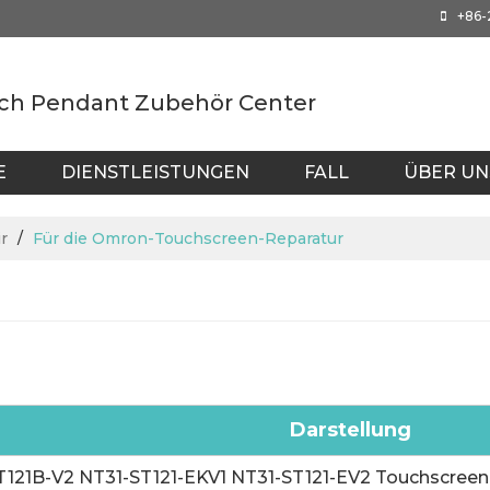
+86
ch Pendant Zubehör Center
E
DIENSTLEISTUNGEN
FALL
ÜBER UN
AIWAN
r
/
Für die Omron-Touchscreen-Reparatur
Darstellung
T121B-V2 NT31-ST121-EKV1 NT31-ST121-EV2 Touchscreen 