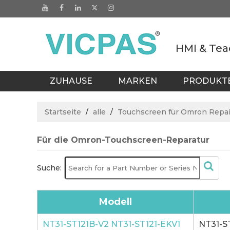
HMI & Tea
ZUHAUSE
MARKEN
PRODUKT
KATALOGE
BLOGS
BÜRO IN T
Startseite
/
alle
/
Touchscreen für Omron Repai
Für die Omron-Touchscreen-Reparatur
Suche:
Modell
NT31-ST121B-V2 NT31-ST121-EKV1
NT31-S