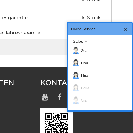
resgarantie.
In Stock
Online Service
r Jahresgarantie.
In Stock
Sales
Sean
Elva
Lina
TEN
KONTAKTIERE UNS
Bella
Vito