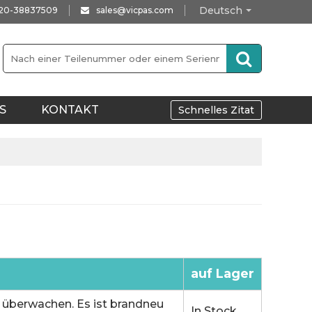
Deutsch
-20-38837509
sales@vicpas.com
S
KONTAKT
Schnelles Zitat
auf Lager
überwachen. Es ist brandneu
In Stock