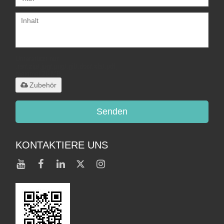
Unterstützt nur
.rar/.zip/.jpg/.png/.gif/.doc/.xls/.pdf,
maximal 20 MB
Zubehör
Senden
KONTAKTIERE UNS