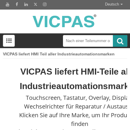
Deutsch
VICPAS liefert HMI Teil aller Industrieautomationsmarken
LCD-Anzeigemodul zum Austausch des HMI-Panels
VICPAS liefert HMI-Teile al
Industrieautomationsmar
Touchscreen, Tastatur, Overlay, Displa
Wechselrichter für Reparatur / Austaus
Klicken Sie auf Ihre Marke, um Ihr Produk
finden