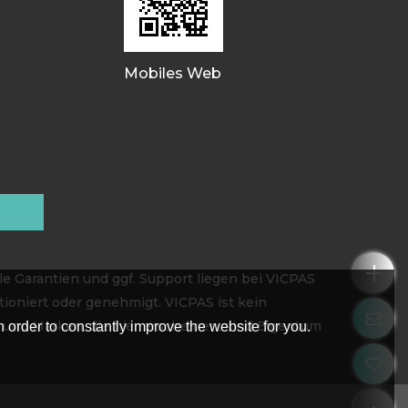
Mobiles Web
e Garantien und ggf. Support liegen bei VICPAS
ioniert oder genehmigt. VICPAS ist kein
 und Marken, die hier erscheinen, sind Eigentum
 order to constantly improve the website for you.