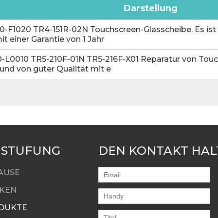
Darstellung
-F1020 TR4-151R-02N Touchscreen-Glasscheibe. Es ist
it einer Garantie von 1 Jahr
-L0010 TR5-210F-01N TR5-216F-X01 Reparatur von Touch
und von guter Qualität mit e
NSTUFUNG
DEN KONTAKT HAL
AUSE
KEN
DUKTE