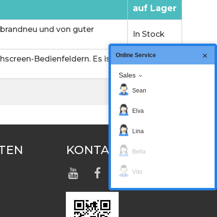
auf Lager
 brandneu und von guter
In Stock
Online Service
screen-Bedienfeldern. Es ist
In Stock
Sales
Sean
Elva
Lina
TEN
KONTAKTIERE UNS
Bella
Vito