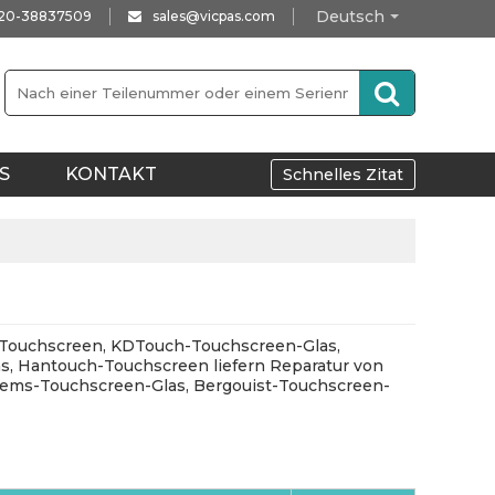
Deutsch
-20-38837509
sales@vicpas.com
S
KONTAKT
Schnelles Zitat
tu-Touchscreen, KDTouch-Touchscreen-Glas,
, Hantouch-Touchscreen liefern Reparatur von
tems-Touchscreen-Glas, Bergouist-Touchscreen-