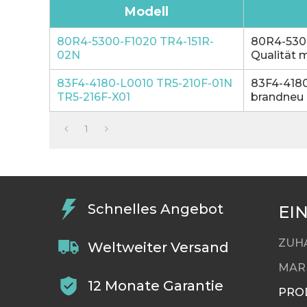
Modell
80R4-5300-F1020 TR4-151R-
80R4-5300
02N
Qualität m
83F4-4180-L0010 TR5-210F-01N
83F4-4180
TR5-216F-X01
brandneu 
1
Schnelles Angebot
EI
ZUH
Weltweiter Versand
MAR
12 Monate Garantie
PRO