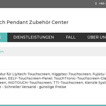
+86
ch Pendant Zubehör Center
E
DIENSTLEISTUNGEN
FALL
ÜBER UN
AIWAN
en
atur für Liyitech-Touchscreen, Higgstec-Touchscreen, Fujis
en, EELY-Touchscreen-Panel, TouchTronic-Touchscreen-Glas
reen, INOTOUCH-Touchscreen, TTI-Touchscreen, Kienzle Sys
e - Schneller Versand - günstige Preise