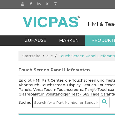
HMI & Tea
ZUHAUSE
MARKEN
PRODUKT
KATALOGE
BLOGS
BÜRO IN T
Startseite
/
alle
/
Touch Screen Panel Lieferant
Touch Screen Panel Lieferanten
Es gibt HMI Part Center, die Touchscreen und Tast
Abontouch-Touchscreen-Display, Gtouch-Touchscre
Panels, VersaTouch-Touchscreens, Panjit-Touchsc
Glasreparatur. Vollständiger Test - 365 Tage Garanti
Suche: