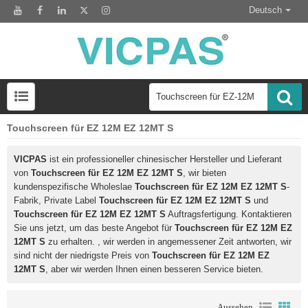
Deutsch
Touchscreen für EZ 12M EZ 12MT S
LCD-Anzeigemodul zum Austausch des HMI-Panels
VICPAS
ist ein professioneller chinesischer Hersteller und Lieferant
von
Touchscreen für EZ 12M EZ 12MT S
, wir bieten
kundenspezifische Wholeslae
Touchscreen für EZ 12M EZ 12MT S
-
Fabrik, Private Label
Touchscreen für EZ 12M EZ 12MT S
und
Touchscreen für EZ 12M EZ 12MT S
Auftragsfertigung. Kontaktieren
Sie uns jetzt, um das beste Angebot für
Touchscreen für EZ 12M EZ
12MT S
zu erhalten. , wir werden in angemessener Zeit antworten, wir
sind nicht der niedrigste Preis von
Touchscreen für EZ 12M EZ
12MT S
, aber wir werden Ihnen einen besseren Service bieten.
Aussehen