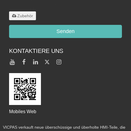
Unterstützt nur
.rar/.zip/.jpg/.png/.gif/.doc/.xls/.pdf,
maximal 20 MB
Zubehör
Senden
KONTAKTIERE UNS
Mobiles Web
VICPAS verkauft neue überschüssige und überholte HMI-Teile, die