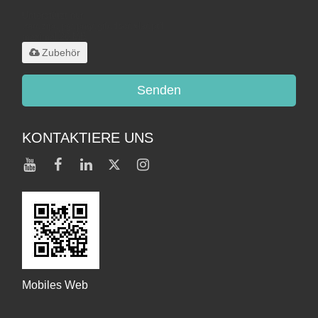
Unterstützt nur
.rar/.zip/.jpg/.png/.gif/.doc/.xls/.pdf,
maximal 20 MB
Zubehör
Senden
KONTAKTIERE UNS
Mobiles Web