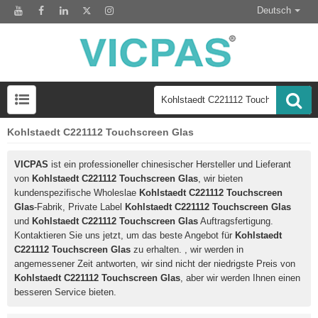
Deutsch
Kohlstaedt C221112 Touchscreen Glas
LCD-Anzeigemodul zum Austausch des HMI-Panels
VICPAS
ist ein professioneller chinesischer Hersteller und Lieferant
von
Kohlstaedt C221112 Touchscreen Glas
, wir bieten
kundenspezifische Wholeslae
Kohlstaedt C221112 Touchscreen
Glas
-Fabrik, Private Label
Kohlstaedt C221112 Touchscreen Glas
und
Kohlstaedt C221112 Touchscreen Glas
Auftragsfertigung.
Kontaktieren Sie uns jetzt, um das beste Angebot für
Kohlstaedt
C221112 Touchscreen Glas
zu erhalten. , wir werden in
angemessener Zeit antworten, wir sind nicht der niedrigste Preis von
Kohlstaedt C221112 Touchscreen Glas
, aber wir werden Ihnen einen
besseren Service bieten.