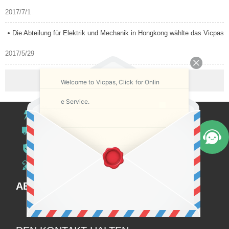
2017/7/1
Die Abteilung für Elektrik und Mechanik in Hongkong wählte das Vicpas-Tou
2017/5/29
1
Welcome to Vicpas, Click for Onlin
e Service.
Schnelles Angebot
Weltweiter Versand
12 Monate Garantie
Dienst anpassen
ABONNEMENT