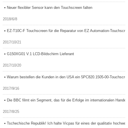
Neuer flexibler Sensor kann den Touchscreen falten
2018/6/8
EZ-T10C-F Touchscreen für die Reparatur von EZ Automation-Touchscreens 
2017/10/21
G150XG01 V.1 LCD-Bildschirm Lieferant
2017/10/20
Warum bestellen die Kunden in den USA ein 5PC820.1505-00-Touchscreen-
2017/9/16
Die BBC filmt ein Segment, das für die Erfolge im internationalen Handel b
2017/8/25
Tschechische Republik! Ich halte Vicpas für eines der qualitativ hochwertig