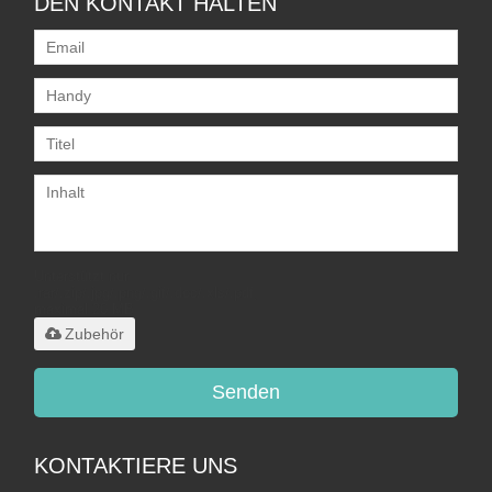
DEN KONTAKT HALTEN
Unterstützt nur
.rar/.zip/.jpg/.png/.gif/.doc/.xls/.pdf,
maximal 20 MB
Zubehör
Senden
KONTAKTIERE UNS