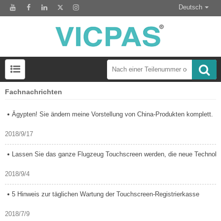
Deutsch
Fachnachrichten
LCD-Anzeigemodul zum Austausch des HMI-Panels
Ägypten! Sie ändern meine Vorstellung von China-Produkten komplett.
2018/9/17
Lassen Sie das ganze Flugzeug Touchscreen werden, die neue Technologie vo
2018/9/4
5 Hinweis zur täglichen Wartung der Touchscreen-Registrierkasse
2018/7/9