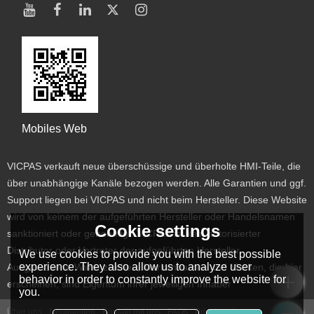
Mobiles Web
VICPAS verkauft neue überschüssige und überholte HMI-Teile, die
über unabhängige Kanäle bezogen werden. Alle Garantien und ggf.
Support liegen bei VICPAS und nicht beim Hersteller. Diese Website
wird von keinem der aufgeführten Hersteller oder Handelsnamen
Cookie settings
sanktioniert oder genehmigt. VICPAS ist kein autorisierter
Distributor oder Vertreter der aufgeführten Hersteller.
We use cookies to provide you with the best possible
experience. They also allow us to analyze user
Ausgewiesene Warenzeichen, Markennamen und Marken, die hier
behavior in order to constantly improve the website for
erscheinen, sind Eigentum ihrer jeweiligen Inhaber
you.
Über uns
Neuigkeiten
Kontakt mit uns
FAQs
Privaterklärung