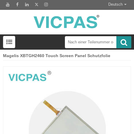
Deutsch
Magelis XBTGH2460 Touch Screen Panel Schutzfolie
LCD-Anzeigemodul zum Austausch des HMI-Panels