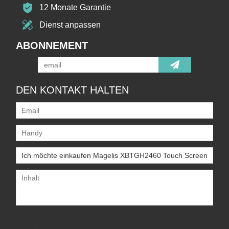
12 Monate Garantie
Dienst anpassen
ABONNEMENT
DEN KONTAKT HALTEN
Unterstützt nur
.rar/.zip/.jpg/.png/.gif/.doc/.xls/.pdf,