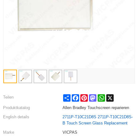
Share
Facebook
Pinterest
Mastodon
WhatsApp
X
Teilen
Produktkatalog
Allen Bradley Touchscreen reparieren
English details
2711P-T10C21D8S 2711P-T10C21D8S-
B Touch Screen Glass Replacement
Marke
VICPAS