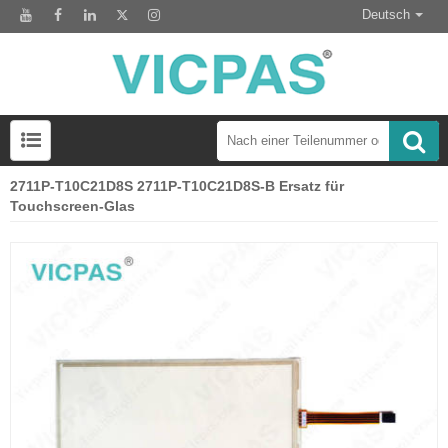
Deutsch
2711P-T10C21D8S 2711P-T10C21D8S-B Ersatz für
LCD-Anzeigemodul zum Austausch des HMI-Panels
Touchscreen-Glas