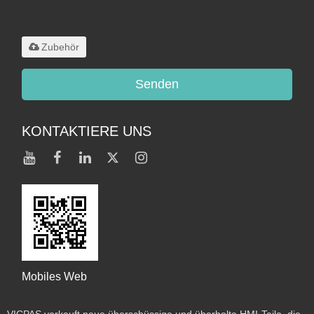
Unterstützt nur
.rar/.zip/.jpg/.png/.gif/.doc/.xls/.pdf,
maximal 20 MB
Zubehör
Senden
KONTAKTIERE UNS
Mobiles Web