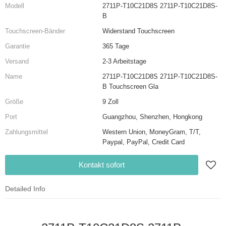
Modell
2711P-T10C21D8S 2711P-T10C21D8S-
B
Touchscreen-Bänder
Widerstand Touchscreen
Garantie
365 Tage
Versand
2-3 Arbeitstage
Name
2711P-T10C21D8S 2711P-T10C21D8S-
B Touchscreen Gla
Größe
9 Zoll
Port
Guangzhou, Shenzhen, Hongkong
Zahlungsmittel
Western Union, MoneyGram, T/T,
Paypal, PayPal, Credit Card
Kontakt sofort
Detailed Info