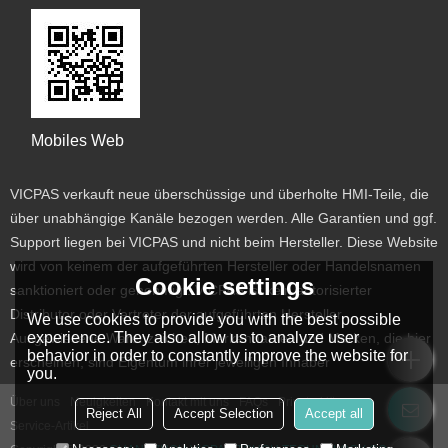
Mobiles Web
VICPAS verkauft neue überschüssige und überholte HMI-Teile, die
über unabhängige Kanäle bezogen werden. Alle Garantien und ggf.
Support liegen bei VICPAS und nicht beim Hersteller. Diese Website
wird von keinem der aufgeführten Hersteller oder Handelsnamen
Cookie settings
sanktioniert oder genehmigt. VICPAS ist kein autorisierter
Distributor oder Vertreter der aufgeführten Hersteller.
We use cookies to provide you with the best possible
experience. They also allow us to analyze user
Ausgewiesene Warenzeichen, Markennamen und Marken, die hier
behavior in order to constantly improve the website for
erscheinen, sind Eigentum ihrer jeweiligen Inhaber
you.
Über uns
Neuigkeiten
Kontakt mit uns
FAQs
Privaterklärung
Reject All
Accept Selection
Accept all
Service-Artikel