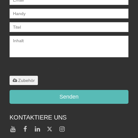
Unterstützt nur
.rar/.zip/.jpg/.png/.gif/.doc/.xls/.pdf,
maximal 20 MB
Zubehör
Senden
KONTAKTIERE UNS