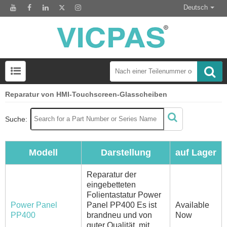
Deutsch
Reparatur von HMI-Touchscreen-Glasscheiben
LCD-Anzeigemodul zum Austausch des HMI-Panels
Suche:
Modell
Darstellung
auf Lager
Reparatur der
eingebetteten
Folientastatur Power
Power Panel
Panel PP400 Es ist
Available
PP400
brandneu und von
Now
guter Qualität, mit