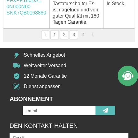
PFXPP160DA1
Tastaturschalter Es
In Stock
0N000N00
ist nagelneu und von
SNK7QB0168880
guter Qualität mit 180
Tagen Garantie.
1
2
3
4
Schnelles Angebot
Weltweiter Versand
12 Monate Garantie
Dienst anpassen
ABONNEMENT
DEN KONTAKT HALTEN