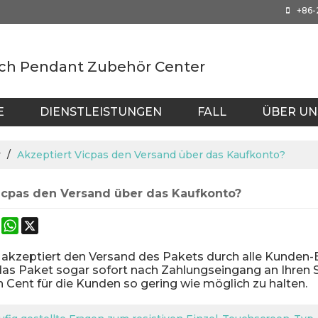
+86
ch Pendant Zubehör Center
E
DIENSTLEISTUNGEN
FALL
ÜBER UN
AIWAN
r
/
Akzeptiert Vicpas den Versand über das Kaufkonto?
icpas den Versand über das Kaufkonto?
ok
terest
Mastodon
WhatsApp
X
s akzeptiert den Versand des Pakets durch alle Kunden
as Paket sogar sofort nach Zahlungseingang an Ihren Sp
 Cent für die Kunden so gering wie möglich zu halten.