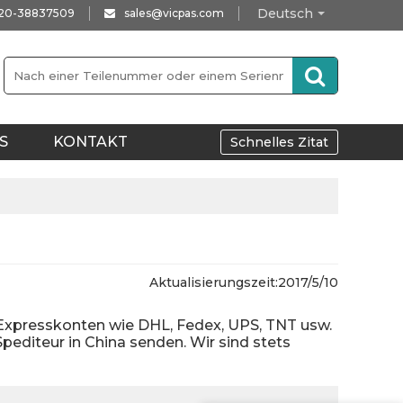
Deutsch
-20-38837509
sales@vicpas.com
S
KONTAKT
Schnelles Zitat
Aktualisierungszeit:
2017/5/10
-Expresskonten wie DHL, Fedex, UPS, TNT usw.
editeur in China senden. Wir sind stets