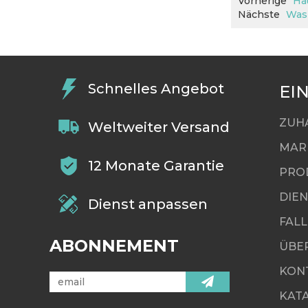
Vorherige
Hä
Nächste
Was 
Schnelles Angebot
EI
ZUH
Weltweiter Versand
MAR
12 Monate Garantie
PRO
DIE
Dienst anpassen
FALL
ABONNEMENT
ÜBE
KON
KAT