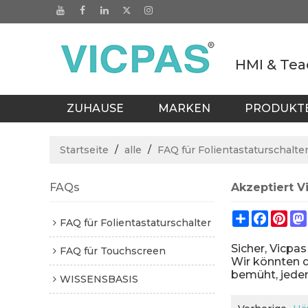
HMI & Tea
ZUHAUSE
MARKEN
PRODUKT
KATALOGE
BLOGS
BÜRO IN T
Startseite
/
alle
/
FAQ für Folientastaturschalte
FAQs
Akzeptiert V
Share
Facebo
Pin
FAQ für Folientastaturschalter
Sicher, Vicpa
FAQ für Touchscreen
Wir könnten d
bemüht, jeden
WISSENSBASIS